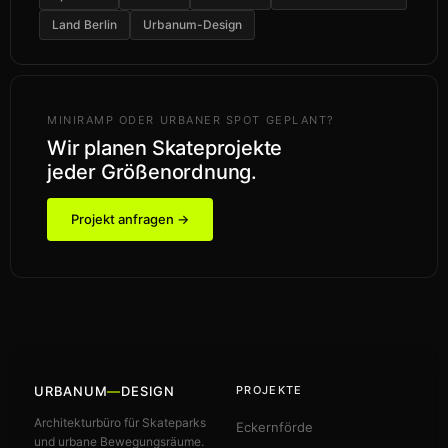
Land Berlin
Urbanum-Design
MINIRAMP ODER URBANER SPOT GEPLANT?
Wir planen Skateprojekte
jeder Größenordnung.
Projekt anfragen →
URBANUM
—
DESIGN
PROJEKTE
Architekturbüro für Skateparks
Eckernförde
und urbane Bewegungsräume.