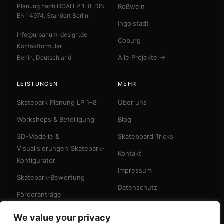
Planung nach HOAI LP 1–8, DIN
Roßwein
EN 14974. Standort Berlin.
Ingolstadt
info@urbanum-design.de
Coburg
Kontaktformular
Alle Projekte →
Berlin, Deutschland
LEISTUNGEN
MEHR
Skatepark Planung LP 1–8
Über uns
Workshops & Beteiligung
Blog
3D-Modelle &
Skateboard Tricks
Visualisierungen
Skatepark-
Kontakt
Konfigurator
Impressum
Skatepark-Bewertung
Datenschutz
Förderanträge
We value your privacy