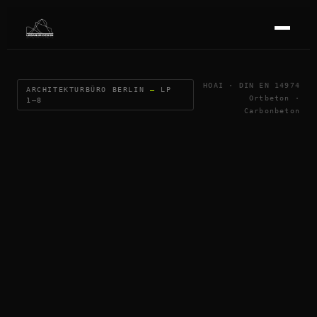
HOAI · DIN EN 14974
ARCHITEKTURBÜRO BERLIN
—
LP
Ortbeton ·
1–8
Carbonbeton