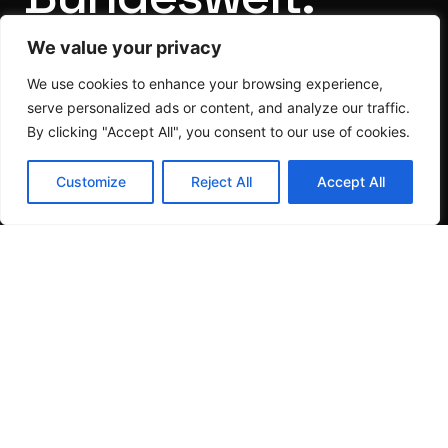
We value your privacy
Vollständige Architekturleistung nach HOAI —
We use cookies to enhance your browsing experience,
von der Grundlagenermittlung bis zur Abnahme.
serve personalized ads or content, and analyze our traffic.
Unabhängig von Baufirmen.
By clicking "Accept All", you consent to our use of cookies.
Projekt anfragen →
Customize
Reject All
Accept All
15+
LP 1–8
№1
PROJEKTE
HOAI KOMPLETT
CARBONBETON WELTWEIT
100%
unabhängig